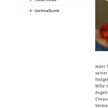
Grabmalkunst
Jeder 
seiner
festge
Wille 
Angehö
Ehepar
Verwan